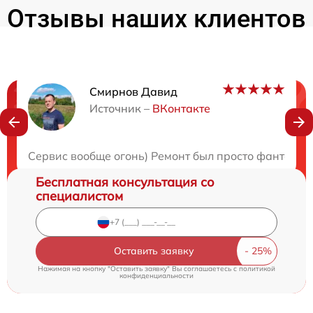
Отзывы наших клиентов
Смирнов Давид
Нужна консультация?
Источник –
ВКонтакте
Закажите бесплатную консультацию
Сервис вообще огонь) Ремонт был просто фантасти
Бесплатная консультация со
специалистом
Оставить заявку
Нажимая на кнопку "Оставить заявку" Вы соглашаетесь c
политикой
конфиденциальности