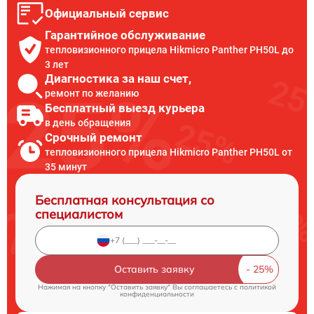
Официальный сервис
Гарантийное обслуживание
тепловизионного прицела Hikmicro Panther PH50L до
3 лет
Диагностика за наш счет,
ремонт по желанию
Бесплатный выезд курьера
в день обращения
Срочный ремонт
тепловизионного прицела Hikmicro Panther PH50L от
35 минут
Бесплатная консультация со
специалистом
Оставить заявку
Нажимая на кнопку "Оставить заявку" Вы соглашаетесь c
политикой
конфиденциальности