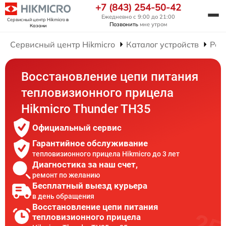
+7 (843) 254-50-42
Ежедневно с 9:00 до 21:00
Сервисный центр Hikmicro
в
Позвонить
мне утром
Казани
Сервисный центр Hikmicro
Каталог устройств
Рем
Восстановление цепи питания
тепловизионного прицела
Hikmicro Thunder TH35
Официальный сервис
Гарантийное обслуживание
тепловизионного прицела Hikmicro до 3 лет
Диагностика за наш счет,
ремонт по желанию
Бесплатный выезд курьера
в день обращения
Восстановление цепи питания
тепловизионного прицела