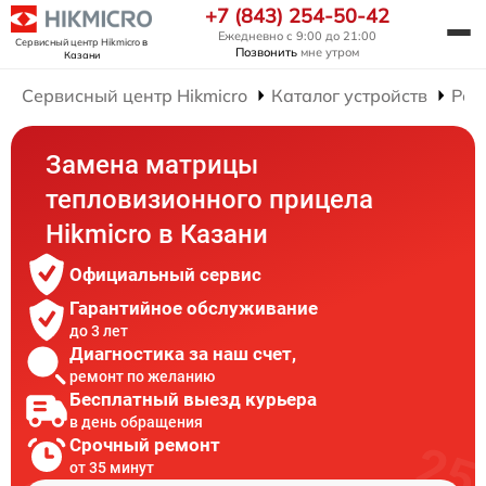
+7 (843) 254-50-42
Ежедневно с 9:00 до 21:00
Сервисный центр Hikmicro
в
Позвонить
мне утром
Казани
Сервисный центр Hikmicro
Каталог устройств
Рем
Замена матрицы
тепловизионного прицела
Hikmicro в Казани
Официальный сервис
Гарантийное обслуживание
до 3 лет
Диагностика за наш счет,
ремонт по желанию
Бесплатный выезд курьера
в день обращения
Срочный ремонт
от 35 минут