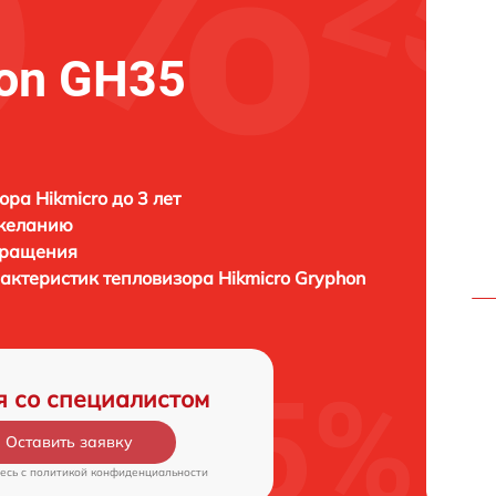
hon GH35
ора Hikmicro до 3 лет
 желанию
бращения
рактеристик тепловизора
Hikmicro Gryphon
я со специалистом
Оставить заявку
есь c
политикой конфиденциальности