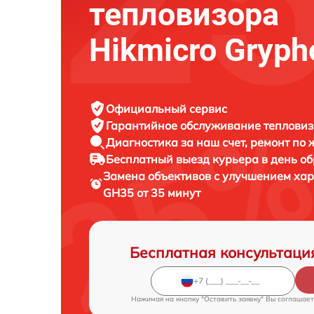
тепловизора
Hikmicro Gryp
Официальный сервис
Гарантийное обслуживание
тепловиз
Диагностика за наш счет,
ремонт по
Бесплатный выезд курьера
в день о
Замена объективов с улучшением ха
GH35 от 35 минут
Бесплатная консультаци
Нажимая на кнопку "Оставить заявку" Вы соглашает