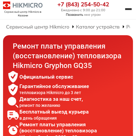
+7 (843) 254-50-42
Ежедневно с 9:00 до 21:00
Сервисный центр Hikmicro
в
Позвонить
мне утром
Казани
Сервисный центр Hikmicro
Каталог устройств
Рем
Ремонт платы управления
(восстановление) тепловизора
Hikmicro Gryphon GQ35
Официальный сервис
Гарантийное обслуживание
тепловизора Hikmicro до 3 лет
Диагностика за наш счет,
ремонт по желанию
Бесплатный выезд курьера
в день обращения
Ремонт платы управления
(восстановление) тепловизора