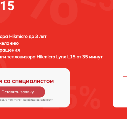
L15
ора Hikmicro до 3 лет
 желанию
бращения
аги тепловизора
Hikmicro Lynx L15 от 35 минут
я со специалистом
Оставить заявку
есь c
политикой конфиденциальности