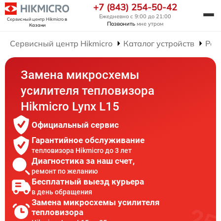
+7 (843) 254-50-42
Ежедневно с 9:00 до 21:00
Сервисный центр Hikmicro
в
Позвонить
мне утром
Казани
Сервисный центр Hikmicro
Каталог устройств
Рем
Замена микросхемы
усилителя тепловизора
Hikmicro Lynx L15
Официальный сервис
Гарантийное обслуживание
тепловизора Hikmicro до 3 лет
Диагностика за наш счет,
ремонт по желанию
Бесплатный выезд курьера
в день обращения
Замена микросхемы усилителя
тепловизора